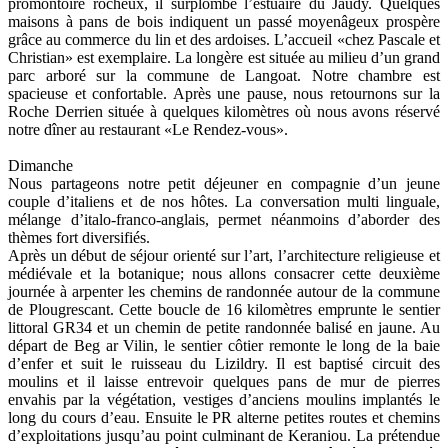
promontoire rocheux, il surplombe l’estuaire du Jaudy. Quelques
maisons à pans de bois indiquent un passé moyenâgeux prospère
grâce au commerce du lin et des ardoises. L’accueil «chez Pascale et
Christian» est exemplaire. La longère est située au milieu d’un grand
parc arboré sur la commune de Langoat. Notre chambre est
spacieuse et confortable. Après une pause, nous retournons sur la
Roche Derrien située à quelques kilomètres où nous avons réservé
notre dîner au restaurant «Le Rendez-vous».
Dimanche
Nous partageons notre petit déjeuner en compagnie d’un jeune
couple d’italiens et de nos hôtes. La conversation multi linguale,
mélange d’italo-franco-anglais, permet néanmoins d’aborder des
thèmes fort diversifiés.
Après un début de séjour orienté sur l’art, l’architecture religieuse et
médiévale et la botanique; nous allons consacrer cette deuxième
journée à arpenter les chemins de randonnée autour de la commune
de Plougrescant. Cette boucle de 16 kilomètres emprunte le sentier
littoral GR34 et un chemin de petite randonnée balisé en jaune. Au
départ de Beg ar Vilin, le sentier côtier remonte le long de la baie
d’enfer et suit le ruisseau du Lizildry. Il est baptisé circuit des
moulins et il laisse entrevoir quelques pans de mur de pierres
envahis par la végétation, vestiges d’anciens moulins implantés le
long du cours d’eau. Ensuite le PR alterne petites routes et chemins
d’exploitations jusqu’au point culminant de Keraniou. La prétendue