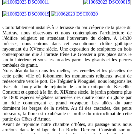
Confortablement installés à la terrasse du bar-crêperie de la place du
Martray, nous observons et nous contemplons l’architecture de
l’édifice religieux en attendant l’ouverture du cloître. A 14h30
précises, nous entrons dans cet exceptionnel cloître gothique
rayonnant du XVème siècle. Une exposition de sculptures en bois
contemporaine due à l’artiste Irène Le Goaster a pris place dans le
jardin intérieur et sous les arcades parmi les gisants et les pierres
tombales de granit.
Nous déambulons dans les ruelles, les venelles et les placettes de
cette petite ville où foisonnent les monuments religieux avant de
redescendre vers le port. De Tréguier à Plouguiel, nous longeons les
rives du Jaudy afin de rejoindre le jardin exotique du Kestellic.
Construit et agencé à la fin du XIXéme siècle, le jardin présente plus
de 1800 espèces végétales ramenées des quatre coins du globe par
un riche commerçant et grand voyageur. Les allées du parc
dominent les berges de la rivière. Au fil des cascades, des petits
ruisseaux, la flore est exubérante et profite du microclimat de cette
partie des Côtes d’Armor.
Avant de rejoindre notre chambre d’hôtes, au passage nous nous
arrêtons dans le village de La Roche Derrien. Construit sur un