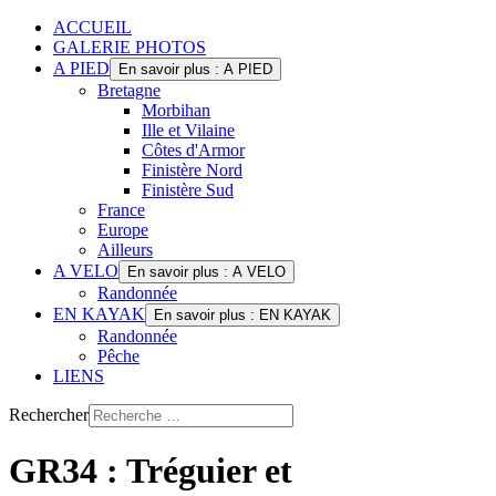
ACCUEIL
GALERIE PHOTOS
A PIED
En savoir plus : A PIED
Bretagne
Morbihan
Ille et Vilaine
Côtes d'Armor
Finistère Nord
Finistère Sud
France
Europe
Ailleurs
A VELO
En savoir plus : A VELO
Randonnée
EN KAYAK
En savoir plus : EN KAYAK
Randonnée
Pêche
LIENS
Rechercher
GR34 : Tréguier et