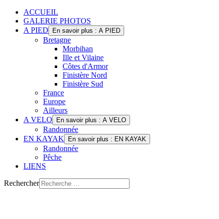
ACCUEIL
GALERIE PHOTOS
A PIED
En savoir plus : A PIED
Bretagne
Morbihan
Ille et Vilaine
Côtes d'Armor
Finistère Nord
Finistère Sud
France
Europe
Ailleurs
A VELO
En savoir plus : A VELO
Randonnée
EN KAYAK
En savoir plus : EN KAYAK
Randonnée
Pêche
LIENS
Rechercher