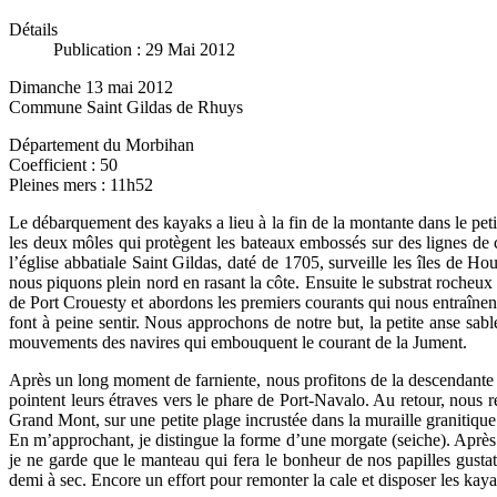
Détails
Publication : 29 Mai 2012
Dimanche 13 mai 2012
Commune Saint Gildas de Rhuys
Département du Morbihan
Coefficient : 50
Pleines mers : 11h52
Le débarquement des kayaks a lieu à la fin de la montante dans le pet
les deux môles qui protègent les bateaux embossés sur des lignes de c
l’église abbatiale Saint Gildas, daté de 1705, surveille les îles de 
nous piquons plein nord en rasant la côte. Ensuite le substrat rocheux
de Port Crouesty et abordons les premiers courants qui nous entraînen
font à peine sentir. Nous approchons de notre but, la petite anse sable
mouvements des navires qui embouquent le courant de la Jument.
Après un long moment de farniente, nous profitons de la descendante p
pointent leurs étraves vers le phare de Port-Navalo. Au retour, nous 
Grand Mont, sur une petite plage incrustée dans la muraille granitique
En m’approchant, je distingue la forme d’une morgate (seiche). Après d
je ne garde que le manteau qui fera le bonheur de nos papilles gusta
demi à sec. Encore un effort pour remonter la cale et disposer les kayak