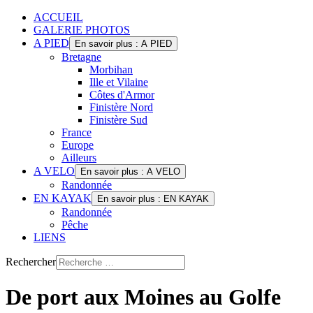
ACCUEIL
GALERIE PHOTOS
A PIED
En savoir plus : A PIED
Bretagne
Morbihan
Ille et Vilaine
Côtes d'Armor
Finistère Nord
Finistère Sud
France
Europe
Ailleurs
A VELO
En savoir plus : A VELO
Randonnée
EN KAYAK
En savoir plus : EN KAYAK
Randonnée
Pêche
LIENS
Rechercher
De port aux Moines au Golfe