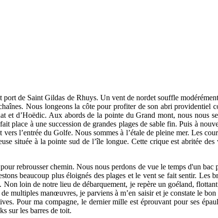
it port de Saint Gildas de Rhuys. Un vent de nordet souffle modérément.
haînes. Nous longeons la côte pour profiter de son abri providentiel con
Houat et d’Hoëdic. Aux abords de la pointe du Grand mont, nous nous sent
 fait place à une succession de grandes plages de sable fin. Puis à nouv
t vers l’entrée du Golfe. Nous sommes à l’étale de pleine mer. Les cour
use située à la pointe sud de l’île longue. Cette crique est abritée des
our rebrousser chemin. Nous nous perdons de vue le temps d'un bac pour
restons beaucoup plus éloignés des plages et le vent se fait sentir. Le
. Non loin de notre lieu de débarquement, je repère un goéland, flottant
e multiples manœuvres, je parviens à m’en saisir et je constate le bon 
tives. Pour ma compagne, le dernier mille est éprouvant pour ses épaul
s sur les barres de toit.