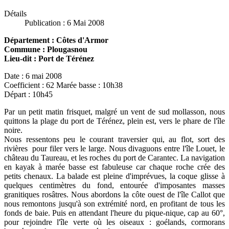
Détails
Publication : 6 Mai 2008
Département : Côtes d'Armor
Commune : Plougasnou
Lieu-dit : Port de Térénez
Date : 6 mai 2008
Coefficient : 62 Marée basse : 10h38
Départ : 10h45
Par un petit matin frisquet, malgré un vent de sud mollasson, nous
quittons la plage du port de Térénez, plein est, vers le phare de l'île
noire.
Nous ressentons peu le courant traversier qui, au flot, sort des
rivières pour filer vers le large. Nous divaguons entre l'île Louet, le
château du Taureau, et les roches du port de Carantec. La navigation
en kayak à marée basse est fabuleuse car chaque roche crée des
petits chenaux. La balade est pleine d'imprévues, la coque glisse à
quelques centimètres du fond, entourée d'imposantes masses
granitiques rosâtres. Nous abordons la côte ouest de l'île Callot que
nous remontons jusqu'à son extrémité nord, en profitant de tous les
fonds de baie. Puis en attendant l'heure du pique-nique, cap au 60°,
pour rejoindre l'île verte où les oiseaux : goélands, cormorans