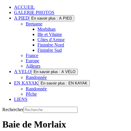
ACCUEIL
GALERIE PHOTOS
A PIED
En savoir plus : A PIED
Bretagne
Morbihan
Ille et Vilaine
Côtes d'Armor
Finistère Nord
Finistère Sud
France
Europe
Ailleurs
A VELO
En savoir plus : A VELO
Randonnée
EN KAYAK
En savoir plus : EN KAYAK
Randonnée
Pêche
LIENS
Rechercher
Baie de Morlaix