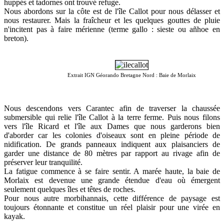
huppés et tadornes ont trouvé refuge.
Nous abordons sur la côte est de l'île Callot pour nous délasser et
nous restaurer. Mais la fraîcheur et les quelques gouttes de pluie
n'incitent pas à faire mérienne (terme gallo : sieste ou añhoe en
breton).
Extrait IGN Géorando Bretagne Nord : Baie de Morlaix
Nous descendons vers Carantec afin de traverser la chaussée
submersible qui relie l'île Callot à la terre ferme. Puis nous filons
vers l'île Ricard et l'île aux Dames que nous garderons bien
d'aborder car les colonies d'oiseaux sont en pleine période de
nidification. De grands panneaux indiquent aux plaisanciers de
garder une distance de 80 mètres par rapport au rivage afin de
préserver leur tranquilité.
La fatigue commence à se faire sentir. A marée haute, la baie de
Morlaix est devenue une grande étendue d'eau où émergent
seulement quelques îles et têtes de roches.
Pour nous autre morbihannais, cette différence de paysage est
toujours étonnante et constitue un réel plaisir pour une virée en
kayak.