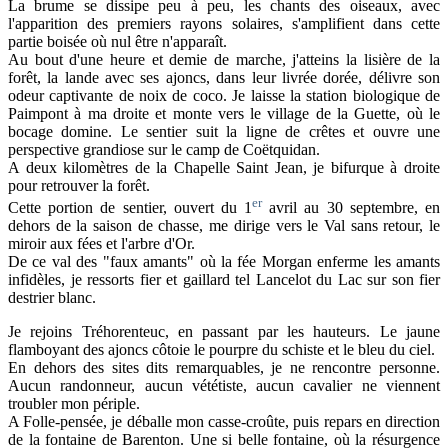
La brume se dissipe peu à peu, les chants des oiseaux, avec
l'apparition des premiers rayons solaires, s'amplifient dans cette
partie boisée où nul être n'apparaît.
Au bout d'une heure et demie de marche, j'atteins la lisière de la
forêt, la lande avec ses ajoncs, dans leur livrée dorée, délivre son
odeur captivante de noix de coco. Je laisse la station biologique de
Paimpont à ma droite et
monte vers le village de la Guette, où le
bocage domine. Le sentier suit la ligne de crêtes et ouvre une
perspective grandiose sur le camp de Coëtquidan.
A deux kilomètres de la Chapelle Saint Jean, je bifurque à droite
pour retrouver la forêt.
er
Cette portion de sentier, ouvert du 1
avril au 30 septembre, en
dehors de la saison de chasse, me dirige vers le Val sans retour, le
miroir aux fées et l'arbre d'Or.
De ce val des "faux amants" où la fée Morgan enferme les amants
infidèles, je ressorts fier et gaillard tel Lancelot du Lac sur son fier
destrier blanc.
Je rejoins Tréhorenteuc, en passant par les hauteurs. Le jaune
flamboyant des ajoncs côtoie le pourpre du schiste et le bleu du ciel.
En dehors des sites dits remarquables, je ne rencontre personne.
Aucun randonneur, aucun vététiste, aucun cavalier ne viennent
troubler mon périple.
A Folle-pensée, je déballe mon casse-croûte, puis repars en direction
de la fontaine de Barenton. Une si belle fontaine, où la résurgence