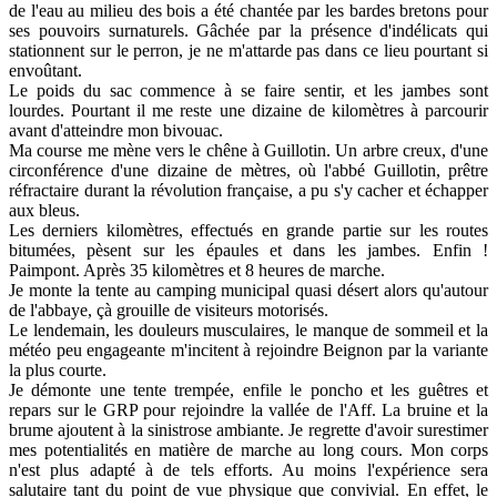
de l'eau au milieu des bois a été chantée par les bardes bretons pour
ses pouvoirs surnaturels. Gâchée par la présence d'indélicats qui
stationnent sur le perron, je ne m'attarde pas dans ce lieu pourtant si
envoûtant.
Le poids du sac commence à se faire sentir, et les jambes sont
lourdes. Pourtant il me reste une dizaine de kilomètres à parcourir
avant d'atteindre mon bivouac.
Ma course me mène vers le chêne à Guillotin. Un arbre creux, d'une
circonférence d'une dizaine de mètres, où l'abbé Guillotin,
prêtre
réfractaire durant la révolution française, a pu s'y cacher et échapper
aux bleus.
Les derniers kilomètres, effectués en grande partie sur les routes
bitumées, pèsent sur les épaules et dans les jambes. Enfin !
Paimpont. Après 35 kilomètres et 8 heures de marche.
Je monte la tente au camping municipal quasi désert alors qu'autour
de l'abbaye, çà grouille de visiteurs motorisés.
Le lendemain, les douleurs musculaires, le manque de sommeil et la
météo peu engageante m'incitent à rejoindre Beignon par la variante
la plus courte.
Je démonte une tente trempée, enfile le poncho et les guêtres et
repars sur le GRP pour rejoindre la vallée de l'Aff. La bruine et la
brume ajoutent à la sinistrose ambiante. Je regrette d'avoir surestimer
mes potentialités en matière de marche au long cours. Mon corps
n'est plus adapté à de tels efforts. Au moins l'expérience sera
salutaire tant du point de vue physique que convivial. En effet, le