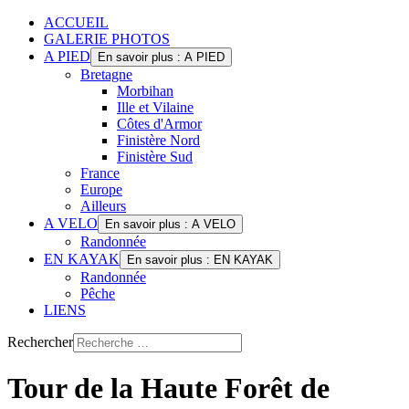
ACCUEIL
GALERIE PHOTOS
A PIED
En savoir plus : A PIED
Bretagne
Morbihan
Ille et Vilaine
Côtes d'Armor
Finistère Nord
Finistère Sud
France
Europe
Ailleurs
A VELO
En savoir plus : A VELO
Randonnée
EN KAYAK
En savoir plus : EN KAYAK
Randonnée
Pêche
LIENS
Rechercher
Tour de la Haute Forêt de