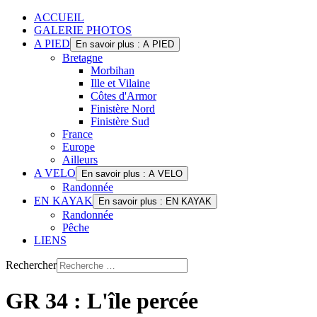
ACCUEIL
GALERIE PHOTOS
A PIED
En savoir plus : A PIED
Bretagne
Morbihan
Ille et Vilaine
Côtes d'Armor
Finistère Nord
Finistère Sud
France
Europe
Ailleurs
A VELO
En savoir plus : A VELO
Randonnée
EN KAYAK
En savoir plus : EN KAYAK
Randonnée
Pêche
LIENS
Rechercher
GR 34 : L'île percée