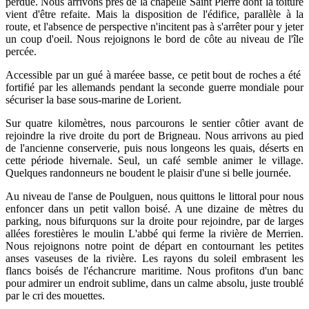
perdue. Nous arrivons près de la chapelle Saint Pierre dont la toiture
vient d'être refaite. Mais la disposition de l'édifice, parallèle à la
route, et l'absence de perspective n'incitent pas à s'arrêter pour y jeter
un coup d'oeil. Nous rejoignons le bord de côte au niveau de l'île
percée.
Accessible par un gué à maréee basse, ce petit bout de roches a été
fortifié par les allemands pendant la seconde guerre mondiale pour
sécuriser la base sous-marine de Lorient.
Sur quatre kilomètres, nous parcourons le sentier côtier avant de
rejoindre la rive droite du port de Brigneau. Nous arrivons au pied
de l'ancienne conserverie, puis nous longeons les quais, déserts en
cette période hivernale. Seul, un café semble animer le village.
Quelques randonneurs ne boudent le plaisir d'une si belle journée.
Au niveau de l'anse de Poulguen, nous quittons le littoral pour nous
enfoncer dans un petit vallon boisé. A une dizaine de mètres du
parking, nous bifurquons sur la droite pour rejoindre, par de larges
allées forestières le moulin L'abbé qui ferme la rivière de Merrien.
Nous rejoignons notre point de départ en contournant les petites
anses vaseuses de la rivière. Les rayons du soleil embrasent les
flancs boisés de l'échancrure maritime. Nous profitons d'un banc
pour admirer un endroit sublime, dans un calme absolu, juste troublé
par le cri des mouettes.