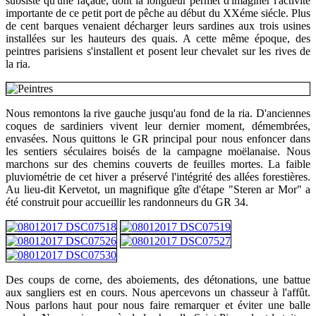
subsiste qu'une façade, dont la longueur permet d'imaginer l'activité
importante de ce petit port de pêche au début du XXéme siécle. Plus
de cent barques venaient décharger leurs sardines aux trois usines
installées sur les hauteurs des quais. A cette même époque, des
peintres parisiens s'installent et posent leur chevalet sur les rives de
la ria.
Nous remontons la rive gauche jusqu'au fond de la ria. D'anciennes
coques de sardiniers vivent leur dernier moment, démembrées,
envasées. Nous quittons le GR principal pour nous enfoncer dans
les sentiers séculaires boisés de la campagne moëlanaise. Nous
marchons sur des chemins couverts de feuilles mortes. La faible
pluviométrie de cet hiver a préservé l'intégrité des allées forestières.
Au lieu-dit Kervetot, un magnifique gîte d'étape "Steren ar Mor" a
été construit pour accueillir les randonneurs du GR 34.
Des coups de corne, des aboiements, des détonations, une battue
aux sangliers est en cours. Nous apercevons un chasseur à l'affût.
Nous parlons haut pour nous faire remarquer et éviter une balle