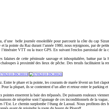
eau, d’une belle journée ensoleillée pour parcourir la côte du cap Siz
e et la pointe du Raz durant l’année 1980, nous rejoignons, par de pet
 l’itinéraire VTT ou la trace GPS. En suivant l'enclos paroissial de la c
 falaises de cette péninsule sauvage et inhospitalière, battue par la 
s chaloupes à proximité des lieux de pêche. Des treuils facilitaient la
. Entre le phare et la pointe, les courants de marée lèvent un fort clapot
s. Pour la plupart, ils se contentent d’un aller et retour entre le parking 
x pointes enserrent la baie des trépassés. De puissants rouleaux viennent
inaisons de néoprène sont l’apanage de ces inconditionnels de la vague, 
ers l’Est. Le chemin surplombe l’étang de Laoual. Nous profitons des bi
onnés avant de rejoindre la route du bourg de Plogoff.