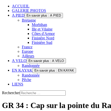
ACCUEIL
GALERIE PHOTOS
A PIED
En savoir plus : A PIED
Bretagne
Morbihan
Ille et Vilaine
Côtes d'Armor
Finistère Nord
Finistère Sud
France
Europe
Ailleurs
A VELO
En savoir plus : A VELO
Randonnée
EN KAYAK
En savoir plus : EN KAYAK
Randonnée
Pêche
LIENS
Rechercher
GR 34 : Cap sur la pointe du R