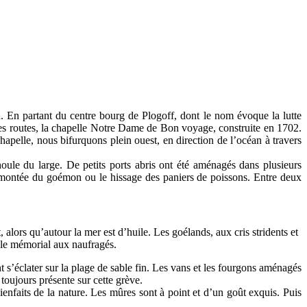
un. En partant du centre bourg de Plogoff, dont le nom évoque la lutte
ites routes, la chapelle Notre Dame de Bon voyage, construite en 1702.
hapelle, nous bifurquons plein ouest, en direction de l’océan à travers
houle du large. De petits ports abris ont été aménagés dans plusieurs
 remontée du goémon ou le hissage des paniers de poissons. Entre deux
, alors qu’autour la mer est d’huile. Les goélands, aux cris stridents et
et le mémorial aux naufragés.
 s’éclater sur la plage de sable fin. Les vans et les fourgons aménagés
toujours présente sur cette grève.
enfaits de la nature. Les mûres sont à point et d’un goût exquis. Puis