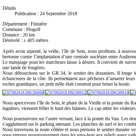
Détails
Publication : 24 Septembre 2018
Département : Finistère
Commune : Plogoff
Distance : 20 km
Dénivelé :
±
405 mètres
Après avoir arpenté, la veille, l’île de Sein, nous profitons, à nouv
bretonne contre l’implantation d’une centrale nucléaire entre Audiern
Le marquage pour les marcheurs laisse à désirer. Il convient de suivre
une lande de fougères.
Nous débouchons sur le GR 34, le sentier des douaniers. Il longe les
échancrures de la côte. Ils permettaient aux pêcheurs d’amarrer leur
roches granitiques, un petit môle était construit pour briser la houle.
Nous apercevons l’île de Sein, le phare de la Vieille et la pointe du Raz
lugubres, viennent frôler le haut des falaises. Le cap attire les visiteur
Nous poursuivons sur l’autre versant, face à la pointe du Van. Les deu
s’agglutinent sur le parking attenant. Les planches de surf et les comb
Nous traversons la route côtière et nous prenons le sentier dunaire v
nous entrons progressivement dans les sous-bois aux reliefs assez vall